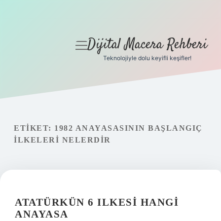
Dijital Macera Rehberi
menüyü
aç
Teknolojiyle dolu keyifli keşifler!
Anasayfa
Gizlilik Politikası
Yasal Uyarı
ETIKET:
1982 ANAYASASININ BAŞLANGIÇ
ILKELERI NELERDIR
Hakkımızda
ATATÜRKÜN 6 ILKESI HANGI
ANAYASA