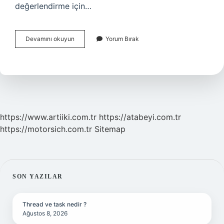
değerlendirme için…
Atatürkün
Devamını okuyun
Yorum Bırak
6
Ilkesi
Hangi
Anayasa
https://www.artiiki.com.tr
https://atabeyi.com.tr
https://motorsich.com.tr
Sitemap
SIDEBAR
SON YAZILAR
Thread ve task nedir ?
Ağustos 8, 2026