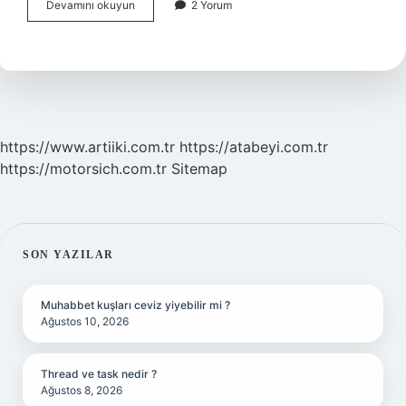
1
Devamını okuyun
2 Yorum
Yaşındaki
Çocuk
Ne
Oynar
https://www.artiiki.com.tr
https://atabeyi.com.tr
https://motorsich.com.tr
Sitemap
SIDEBAR
SON YAZILAR
Muhabbet kuşları ceviz yiyebilir mi ?
Ağustos 10, 2026
Thread ve task nedir ?
Ağustos 8, 2026