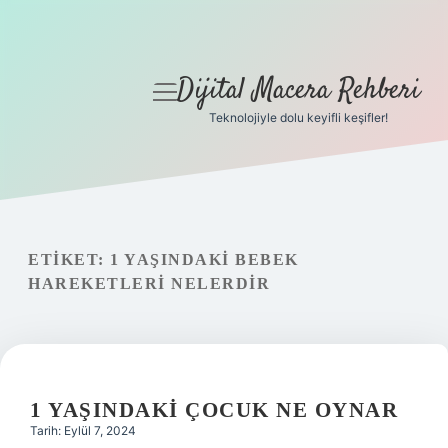
Dijital Macera Rehberi
menüyü
aç
Teknolojiyle dolu keyifli keşifler!
Anasayfa
Gizlilik Politikası
Yasal Uyarı
ETIKET:
1 YAŞINDAKI BEBEK
HAREKETLERI NELERDIR
Hakkımızda
1 YAŞINDAKI ÇOCUK NE OYNAR
Tarih: Eylül 7, 2024